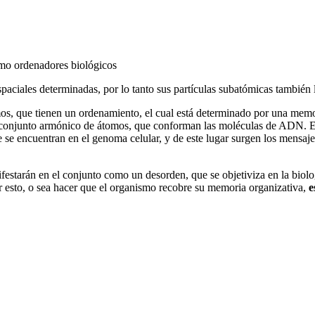
mo ordenadores biológicos
aciales determinadas, por lo tanto sus partículas subatómicas también 
s, que tienen un ordenamiento, el cual está determinado por una mem
n conjunto armónico de átomos, que conforman las moléculas de ADN. E
e encuentran en el genoma celular, y de este lugar surgen los mensaje
estarán en el conjunto como un desorden, que se objetiviza en la biol
r esto, o sea hacer que el organismo recobre su memoria organizativa,
e