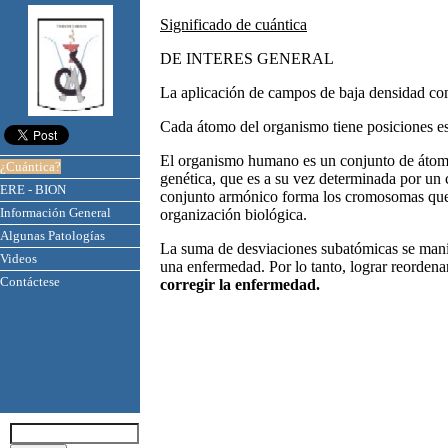
Significado de cuántica
DE INTERES GENERAL
La aplicación de campos de baja densidad co
Cada átomo del organismo tiene posiciones esp
El organismo humano es un conjunto de átomo
¿Cuántica?
genética, que es a su vez determinada por u
ERE - BION
conjunto armónico forma los cromosomas que s
Información General
organización biológica.
Algunas Patologías
La suma de desviaciones subatómicas se manif
Videos
una enfermedad. Por lo tanto, lograr reordena
Contáctese
corregir la enfermedad.