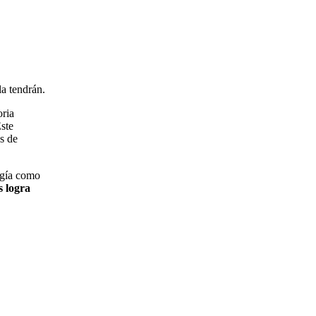
la tendrán.
oria
ste
s de
ogía como
s logra